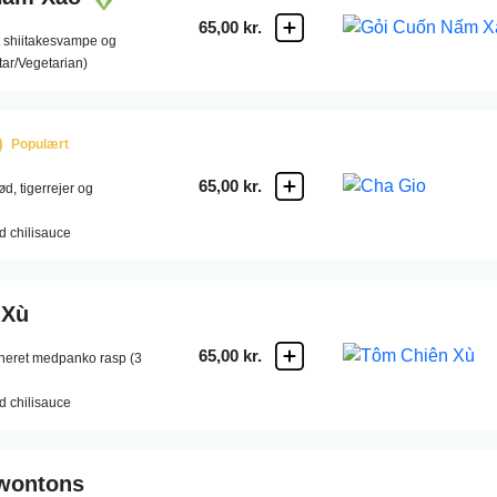
65,00 kr.
 shiitakesvampe og
tar/Vegetarian)
Populært
65,00 kr.
d, tigerrejer og
d chilisauce
 Xù
65,00 kr.
aneret medpanko rasp (3
d chilisauce
wontons