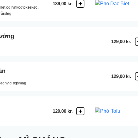
139,00 kr.
llet og lynkogtoksekød,
rårsløg.
ướng
129,00 kr.
ăn
129,00 kr.
medhvidløgsmag
129,00 kr.