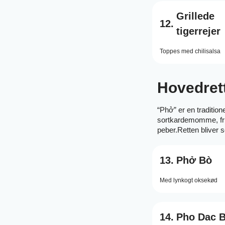
Grillede
12.
tigerrejer
Toppes med chilisalsa
Hovedret
“Phở” er en traditio
sortkardemomme, fris
peber.Retten bliver s
13.
Phở Bò
Med lynkogt oksekød
14.
Pho Dac B