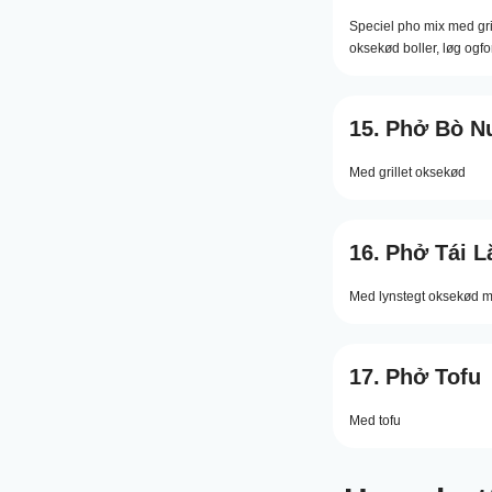
Speciel pho mix med gri
oksekød boller, løg ogfo
15.
Phở Bò N
Med grillet oksekød
16.
Phở Tái L
Med lynstegt oksekød 
17.
Phở Tofu
Med tofu