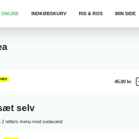
 ONLINE
INDKØBSKURV
RIS & ROS
MIN SIDE
ea
YHED
45,00 kr.
æt selv
2 retters menu med sodavand