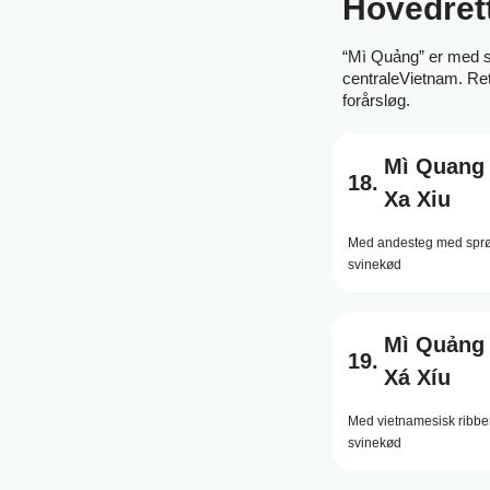
Hovedret
“Mì Quảng” er med sp
centraleVietnam. Ret
forårsløg.
Mì Quang 
18.
Xa Xiu
Med andesteg med sprød
svinekød
Mì Quảng
19.
Xá Xíu
Med vietnamesisk ribbe
svinekød