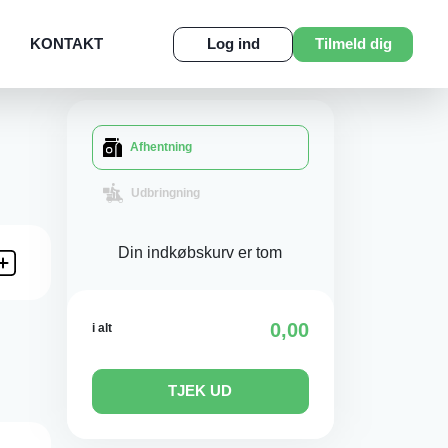
KONTAKT
Log ind
Tilmeld dig
Afhentning
Udbringning
Din indkøbskurv er tom
0,00
i alt
TJEK UD