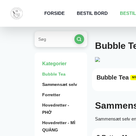
FORSIDE
BESTIL BORD
BESTIL
Bubble T
Kategorier
Bubble Tea
Bubble Tea
N
Sammensæt selv
Forretter
Sammens
Hovedretter -
PHỞ
Sammensæt selv en 
Hovedretter - MÌ
QUẢNG