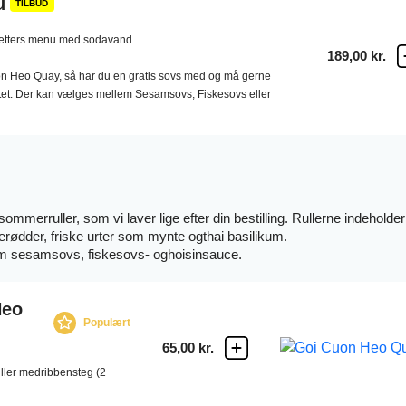
u
TILBUD
etters menu med sodavand
189,00 kr.
on Heo Quay, så har du en gratis sovs med og må gerne
tet. Der kan vælges mellem Sesamsovs, Fiskesovs eller
sommerruller, som vi laver lige efter din bestilling. Rullerne indeholder
lerødder, friske urter som mynte ogthai basilikum.
m sesamsovs, fiskesovs- oghoisinsauce.
Heo
Populært
65,00 kr.
ler medribbensteg (2