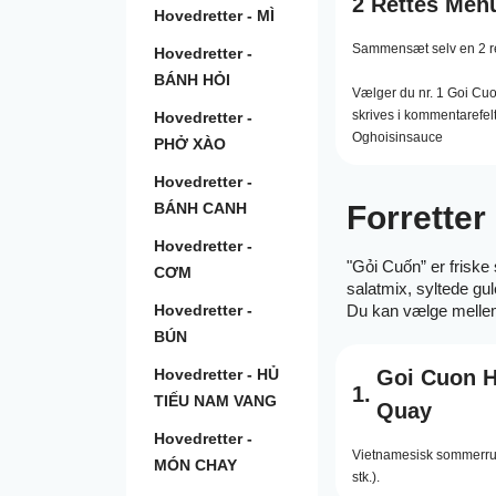
2 Rettes Men
Hovedretter - MÌ
Sammensæt selv en 2 r
Hovedretter -
BÁNH HỎI
Vælger du nr. 1 Goi Cu
skrives i kommentarefel
Hovedretter -
Oghoisinsauce
PHỞ XÀO
Hovedretter -
BÁNH CANH
Forretter
Hovedretter -
"Gỏi Cuốn” er friske 
CƠM
salatmix, syltede gu
Hovedretter -
Du kan vælge melle
BÚN
Hovedretter - HỦ
Goi Cuon 
1.
TIẾU NAM VANG
Quay
Hovedretter -
Vietnamesisk sommerrul
MÓN CHAY
stk.).