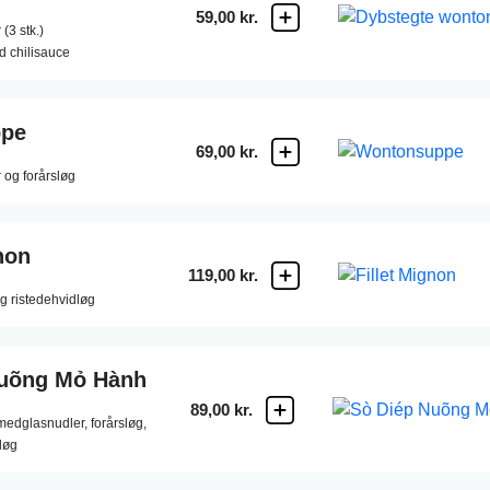
59,00 kr.
(3 stk.)
d chilisauce
pe
69,00 kr.
r og forårsløg
non
119,00 kr.
g ristedehvidløg
Nuõng Mỏ Hành
89,00 kr.
edglasnudler, forårsløg,
løg