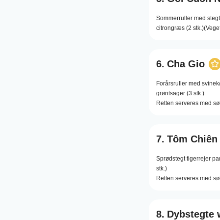
Sommerruller med stegt
citrongræs (2 stk.)(Vege
6.
Cha Gio
Forårsruller med svinekø
grøntsager (3 stk.)
Retten serveres med sø
7.
Tôm Chiên
Sprødstegt tigerrejer p
stk.)
Retten serveres med sø
8.
Dybstegte 