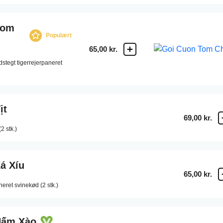
Tom
Populært
65,00 kr.
tegt tigerrejerpaneret
ịt
69,00 kr.
 stk.)
á Xíu
65,00 kr.
ret svinekød (2 stk.)
Nấm Xào