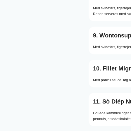
Med svinefars, tigerrejer 
Retten serveres med sø
9.
Wontonsup
Med svinefars, tigerreje
10.
Fillet Mig
Med ponzu sauce, løg o
11.
Sò Diép 
Grillede kammuslinger m
peanuts, ristedeskalotte