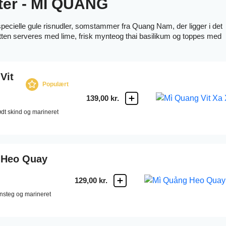
ter - MÌ QUẢNG
ecielle gule risnudler, somstammer fra Quang Nam, der ligger i det
ten serveres med lime, frisk mynteog thai basilikum og toppes med
Vit
Populært
139,00 kr.
t skind og marineret
 Heo Quay
129,00 kr.
nsteg og marineret